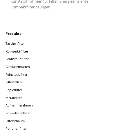
Kunststoffrahmen für Filter, Energieeffiziente
Kompaktfilterlösungen
Navigation
Produkte
überspringen
Taschenfilter
Kompaktfilter
Grobstaubfilter
Glasfasermatten
Feinstaubfilter
Filterzellen
Papierfilter
Metallfilter
Aufnahmerahmen
Schwebstofffilter
Filterschaum
Patronenfilter