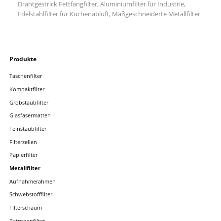
Drahtgestrick Fettfangfilter, Aluminiumfilter für Industrie,
Edelstahlfilter für Küchenabluft, Maßgeschneiderte Metallfilter
Navigation
Produkte
überspringen
Taschenfilter
Kompaktfilter
Grobstaubfilter
Glasfasermatten
Feinstaubfilter
Filterzellen
Papierfilter
Metallfilter
Aufnahmerahmen
Schwebstofffilter
Filterschaum
Patronenfilter